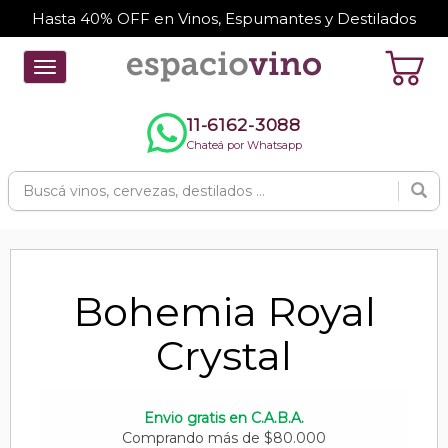
Hasta 40% OFF en Vinos, Espumantes y Destilados
Toggle
navigation
11-6162-3088
Chateá por Whatsapp
Bohemia Royal
Crystal
Envio gratis en C.A.B.A.
Comprando más de $80.000