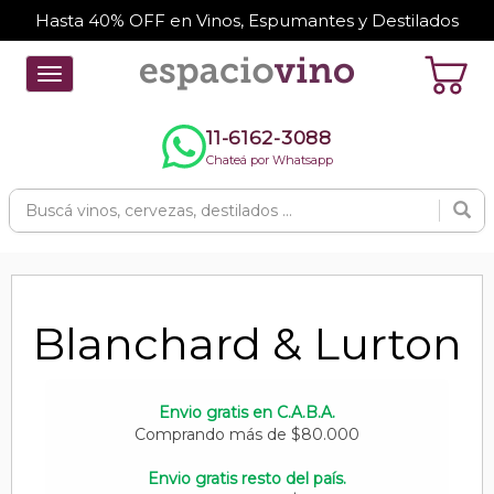
Hasta 40% OFF en Vinos, Espumantes y Destilados
Toggle
navigation
11-6162-3088
Chateá por Whatsapp
Blanchard & Lurton
Envio gratis en C.A.B.A.
Comprando más de $80.000
Envio gratis resto del país.