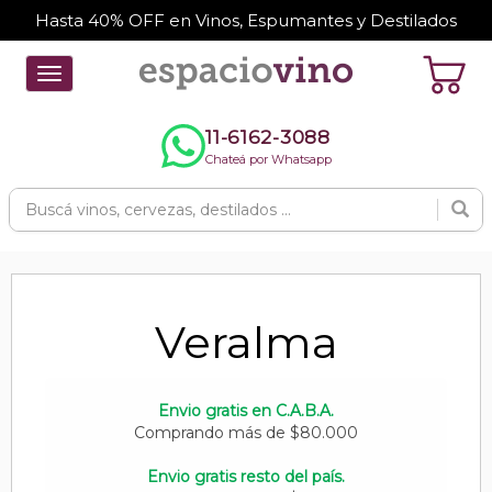
Hasta 40% OFF en Vinos, Espumantes y Destilados
Toggle
navigation
11-6162-3088
Chateá por Whatsapp
Veralma
Envio gratis en C.A.B.A.
Comprando más de $80.000
Envio gratis resto del país.