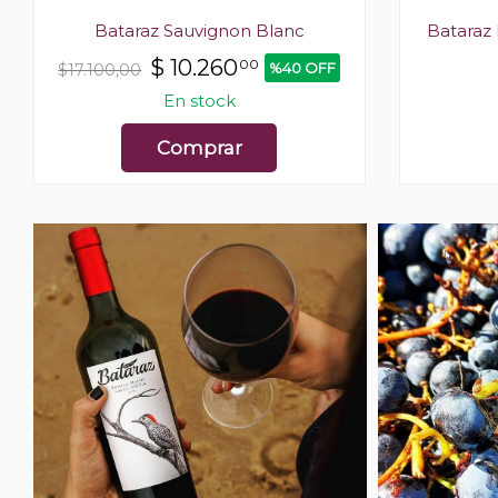
Bataraz Sauvignon Blanc
Bataraz
$
10.260
00
%40 OFF
$17.100,00
En stock
Comprar