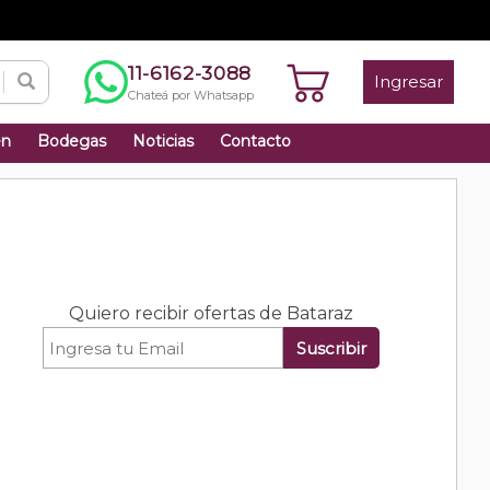
11-6162-3088
Ingresar
Chateá por Whatsapp
én
Bodegas
Noticias
Contacto
Quiero recibir ofertas de Bataraz
Suscribir