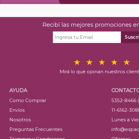
Recibí las mejores promociones en
Suscri
Mirá lo que opinan nuestros clien
AYUDA
CONTACT
Como Comprar
5352-8466 
Envíos
11-6162-30
Nosotros
Lunes a Vier
Preguntas Frecuentes
info@espac
Términos y Condiciones
Oficinas: