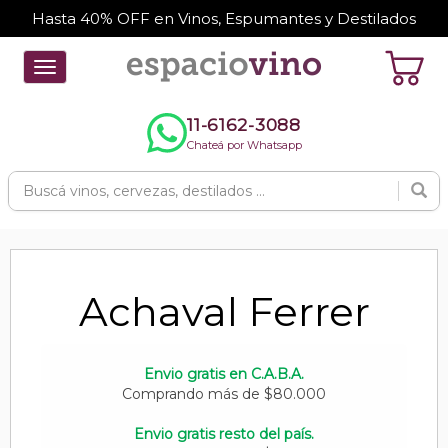
Hasta 40% OFF en Vinos, Espumantes y Destilados
Toggle
navigation
11-6162-3088
Chateá por Whatsapp
Achaval Ferrer
Envio gratis en C.A.B.A.
Comprando más de $80.000
Envio gratis resto del país.