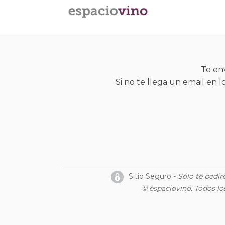
Te env
Si no te llega un email en 
Sitio Seguro -
Sólo te pedi
© espaciovino. Todos l