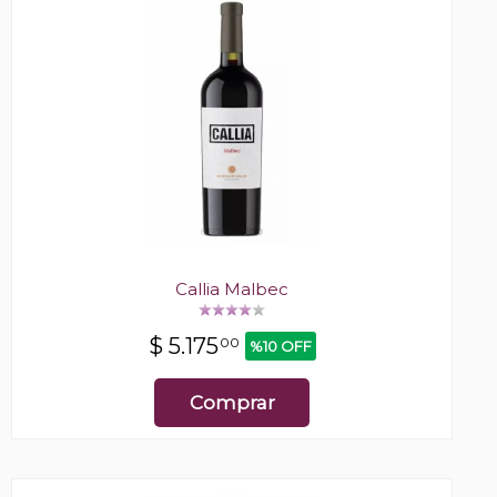
Callia Malbec
$
5.175
00
%10 OFF
Comprar