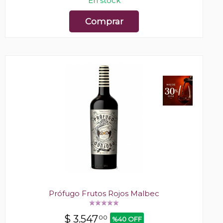
En stock
Comprar
Prófugo Frutos Rojos Malbec
$
3.547
00
%40 OFF