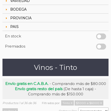
VARIEDAD
BODEGA
PROVINCIA
PAIS
En stock
Premiados
Vinos - Tinto
Envío gratis en C.A.B.A.
- Comprando más de $80.000
Envío gratis resto del país
(De hasta 1 caja) -
Comprando más de $150.000
Productos 1 al 36 de 36
Filtrados por:
Tinto
X
$3000 a $6000
X
Malbec
X
Ordenar Por: