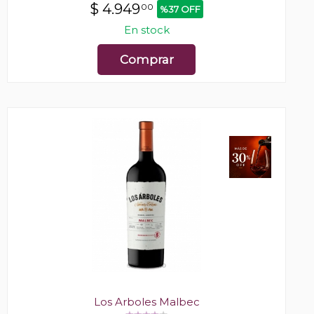
$
4.949
00
%37 OFF
En stock
Comprar
Los Arboles Malbec