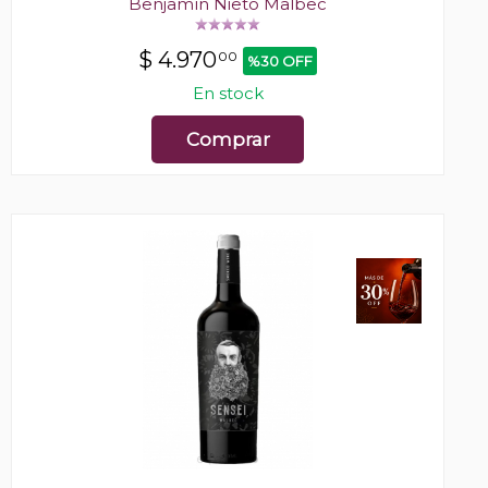
Benjamín Nieto Malbec
$
4.970
00
%30 OFF
En stock
Comprar