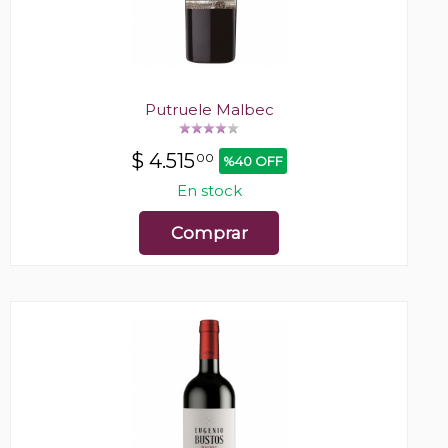
Putruele Malbec
$
4.515
00
%40 OFF
En stock
Comprar