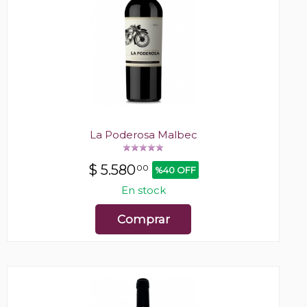
La Poderosa Malbec
$
5.580
00
%40 OFF
En stock
Comprar