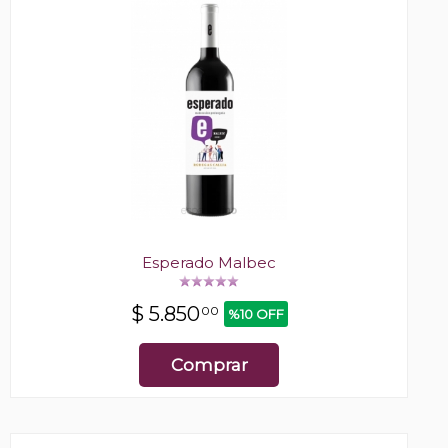
Esperado Malbec
$
5.850
00
%10 OFF
Comprar