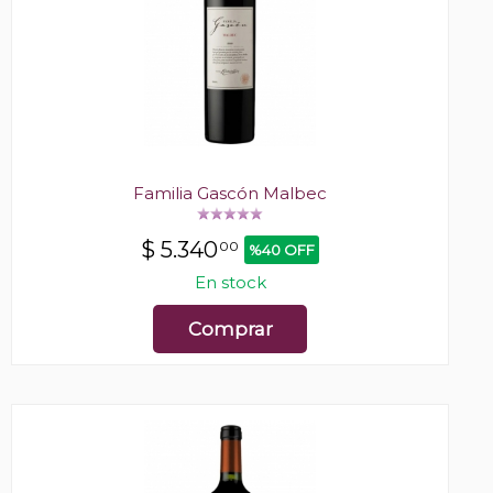
Familia Gascón Malbec
$
5.340
00
%40 OFF
En stock
Comprar