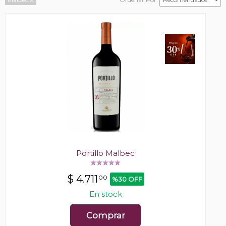
Portillo Malbec
$
4.711
00
%30 OFF
En stock
Comprar