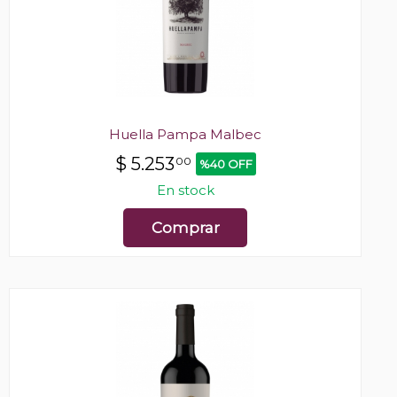
Huella Pampa Malbec
$
5.253
00
%40 OFF
En stock
Comprar