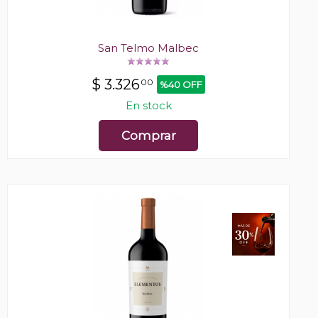
San Telmo Malbec
$
3.326
00
%40 OFF
En stock
Comprar