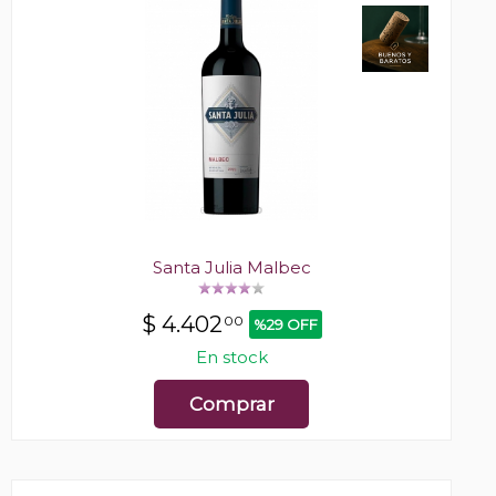
Santa Julia Malbec
$
4.402
00
%29 OFF
En stock
Comprar