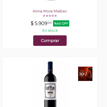
Alma Mora Malbec
$
5.909
00
%40 OFF
En stock
Comprar