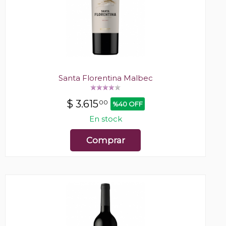
Santa Florentina Malbec
$
3.615
00
%40 OFF
En stock
Comprar