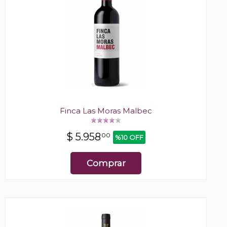
Finca Las Moras Malbec
$
5.958
00
%10 OFF
Comprar