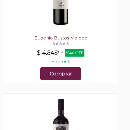
Eugenio Bustos Malbec
$
4.848
00
%40 OFF
En stock
Comprar