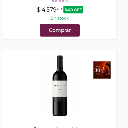
$
4.579
00
%40 OFF
En stock
Comprar