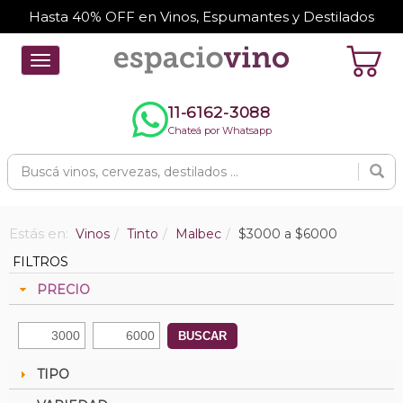
Hasta 40% OFF en Vinos, Espumantes y Destilados
Toggle
navigation
11-6162-3088
Chateá por Whatsapp
Estás en:
Vinos
Tinto
Malbec
$3000 a $6000
FILTROS
PRECIO
BUSCAR
TIPO