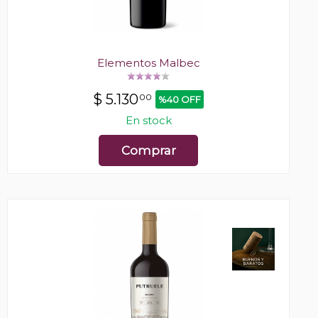
Elementos Malbec
$
5.130
00
%40 OFF
En stock
Comprar