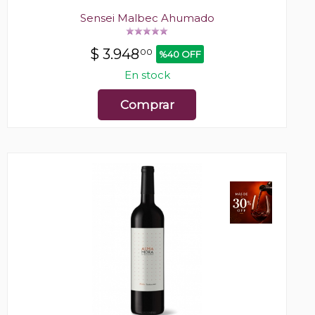
Sensei Malbec Ahumado
$
3.948
00
%40 OFF
En stock
Comprar