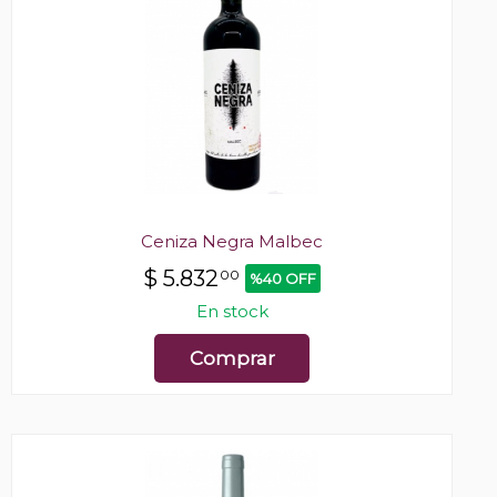
Ceniza Negra Malbec
$
5.832
00
%40 OFF
En stock
Comprar