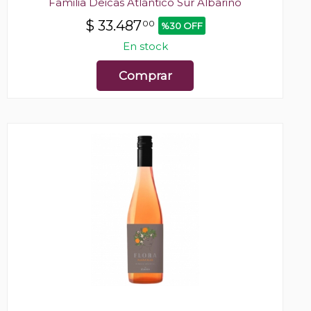
Familia Deicas Atlántico Sur Albariño
$
33.487
00
%30 OFF
En stock
Comprar