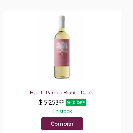
Huella Pampa Blanco Dulce
$
5.253
00
%40 OFF
En stock
Comprar