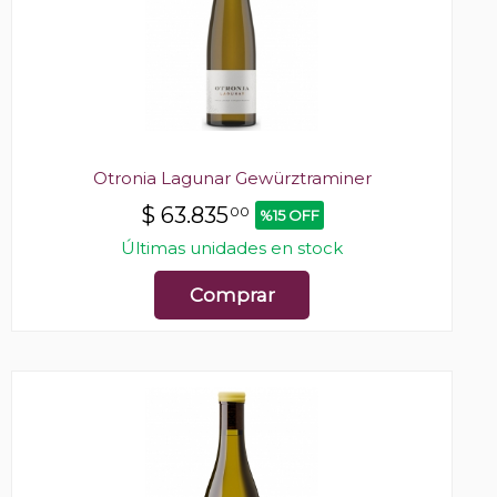
Otronia Lagunar Gewürztraminer
$
63.835
00
%15 OFF
Últimas unidades en stock
Comprar