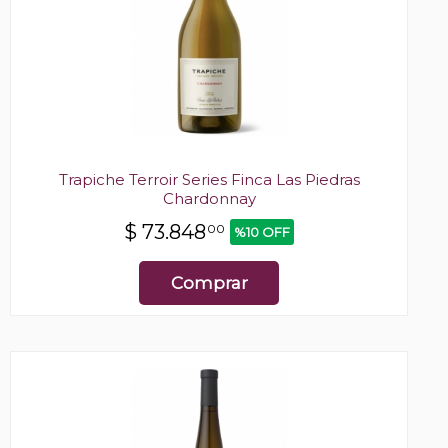
Trapiche Terroir Series Finca Las Piedras
Chardonnay
$
73.848
00
%10 OFF
Comprar