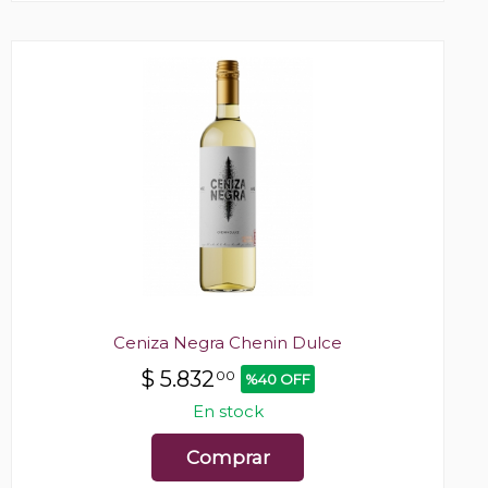
Ceniza Negra Chenin Dulce
$
5.832
00
%40 OFF
En stock
Comprar