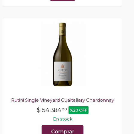
Rutini Single Vineyard Gualtallary Chardonnay
$
54.384
00
%20 OFF
En stock
Comprar