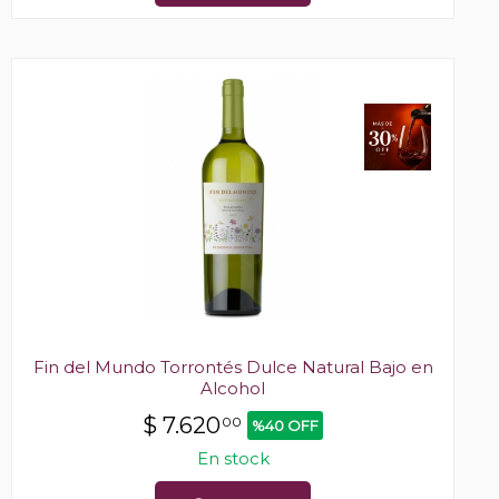
Fin del Mundo Torrontés Dulce Natural Bajo en
Alcohol
$
7.620
00
%40 OFF
En stock