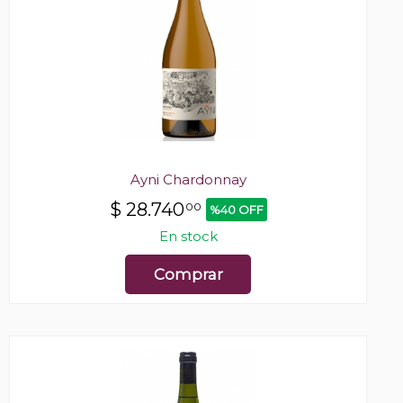
Ayni Chardonnay
$
28.740
00
%40 OFF
En stock
Comprar