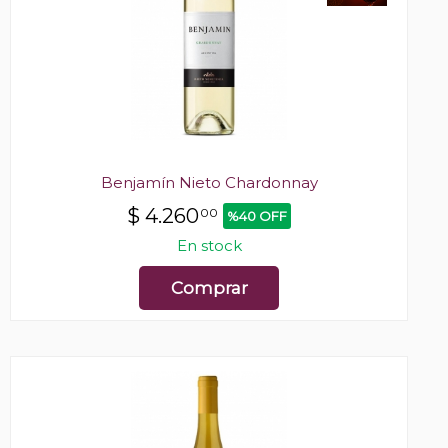
Benjamín Nieto Chardonnay
$
4.260
00
%40 OFF
En stock
Comprar