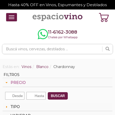
Hasta 40% OFF en Vinos, Espumantes y Destilados
Toggle
navigation
11-6162-3088
Chateá por Whatsapp
Estás en:
Vinos
Blanco
Chardonnay
FILTROS
PRECIO
BUSCAR
TIPO