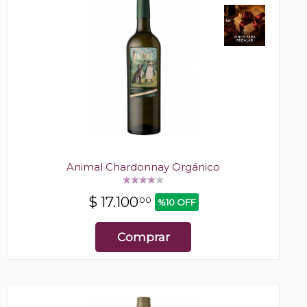
Animal Chardonnay Orgánico
$
17.100
00
%10 OFF
Comprar