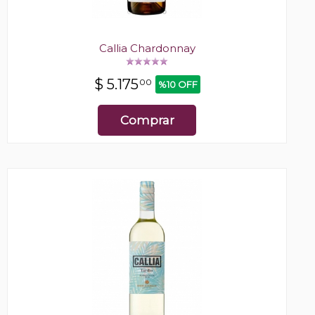
Callia Chardonnay
$
5.175
00
%10 OFF
Comprar