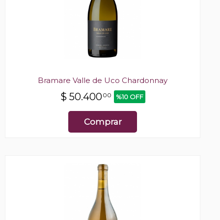
Bramare Valle de Uco Chardonnay
$
50.400
00
%10 OFF
Comprar