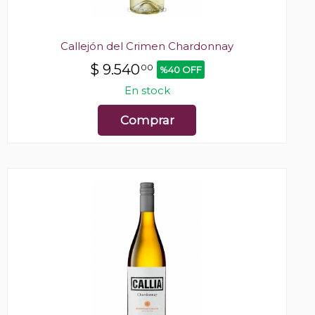
Callejón del Crimen Chardonnay
$
9.540
00
%40 OFF
En stock
Comprar