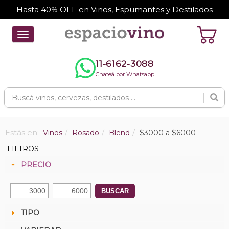
Hasta 40% OFF en Vinos, Espumantes y Destilados
Toggle
navigation
11-6162-3088
Chateá por Whatsapp
Estás en:
Vinos
Rosado
Blend
$3000 a $6000
FILTROS
PRECIO
BUSCAR
TIPO