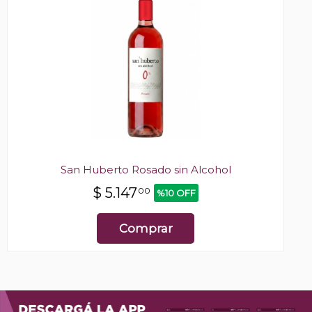
San Huberto Rosado sin Alcohol
$
5.147
00
%10 OFF
Comprar