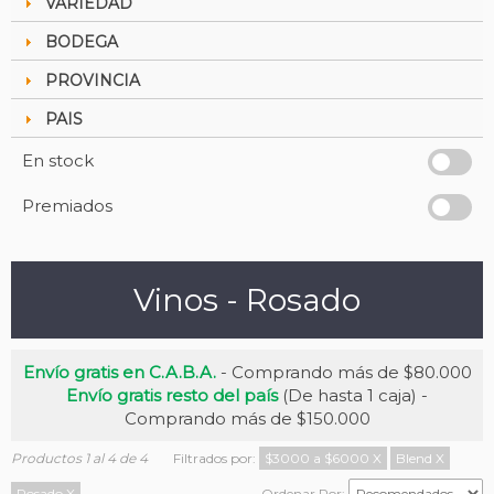
VARIEDAD
BODEGA
PROVINCIA
PAIS
En stock
Premiados
Vinos - Rosado
Envío gratis en C.A.B.A.
- Comprando más de $80.000
Envío gratis resto del país
(De hasta 1 caja) -
Comprando más de $150.000
Productos 1 al 4 de 4
Filtrados por:
$3000 a $6000
X
Blend
X
Rosado
X
Ordenar Por: