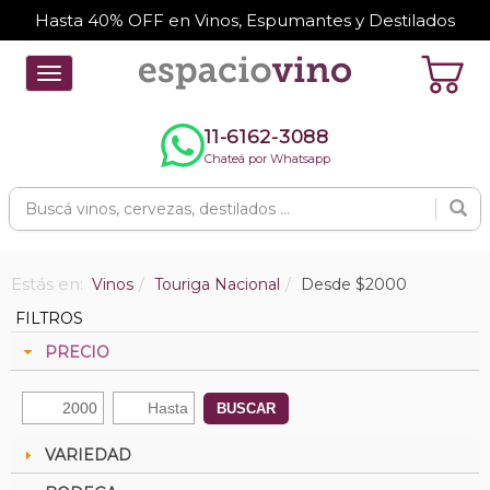
Hasta 40% OFF en Vinos, Espumantes y Destilados
Toggle
navigation
11-6162-3088
Chateá por Whatsapp
Estás en:
Vinos
Touriga Nacional
Desde $2000
FILTROS
PRECIO
BUSCAR
VARIEDAD