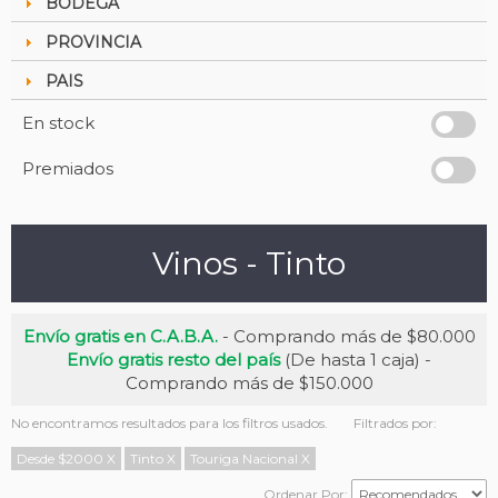
BODEGA
PROVINCIA
PAIS
En stock
Premiados
Vinos - Tinto
Envío gratis en C.A.B.A.
- Comprando más de $80.000
Envío gratis resto del país
(De hasta 1 caja) -
Comprando más de $150.000
No encontramos resultados para los filtros usados.
Filtrados por:
Desde $2000
X
Tinto
X
Touriga Nacional
X
Ordenar Por: