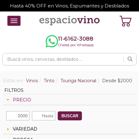
Hasta 40% OFF en Vinos, Espumantes y Destilados
Toggle
navigation
11-6162-3088
Chateá por Whatsapp
Estás en:
Vinos
Tinto
Touriga Nacional
Desde $2000
FILTROS
PRECIO
BUSCAR
VARIEDAD