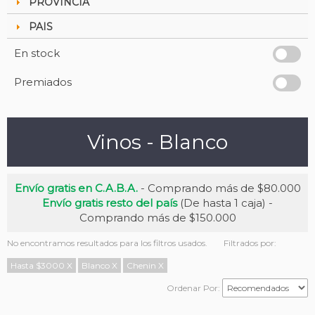
PROVINCIA
PAIS
En stock
Premiados
Vinos - Blanco
Envío gratis en C.A.B.A.
- Comprando más de $80.000
Envío gratis resto del país
(De hasta 1 caja) -
Comprando más de $150.000
No encontramos resultados para los filtros usados.
Filtrados por:
Hasta $3000
X
Blanco
X
Chenin
X
Ordenar Por: