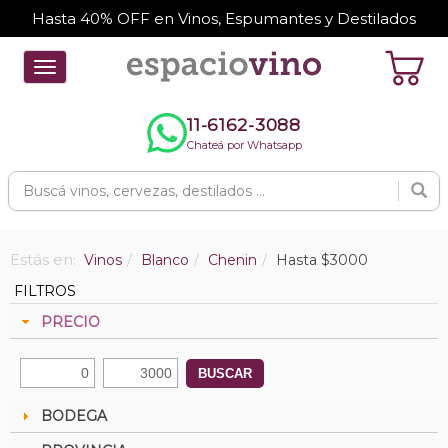
Hasta 40% OFF en Vinos, Espumantes y Destilados
Toggle
navigation
11-6162-3088
Chateá por Whatsapp
Estás en:
Vinos
Blanco
Chenin
Hasta $3000
FILTROS
PRECIO
BUSCAR
BODEGA