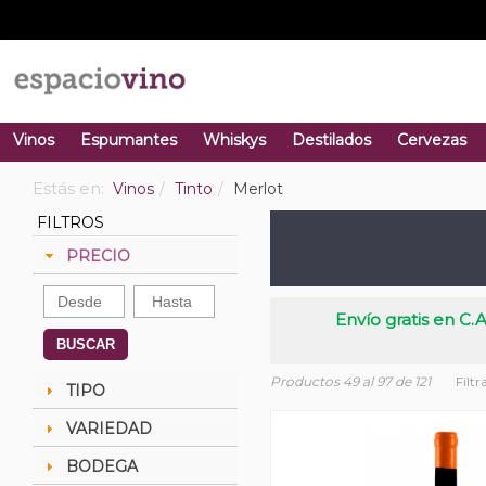
Vinos
Espumantes
Whiskys
Destilados
Cervezas
Estás en:
Vinos
Tinto
Merlot
FILTROS
PRECIO
Envío gratis en C.A
BUSCAR
Productos 49 al 97 de 121
Filtr
TIPO
VARIEDAD
BODEGA