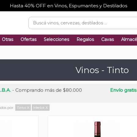
Hasta 40% OFF en Vinos, Espumantes y Destilados
Otras
Ofertas
Selecciones
Regalos
Cavas
Almac
Vinos - Tinto
.B.A.
- Comprando más de $80.000
Envío gratis
ados por:
Tinto
X
Merlot
X