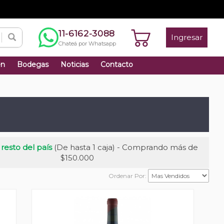
11-6162-3088
Ingresar
Chateá por Whatsapp
én
Bodegas
Noticias
Contacto
 resto del país
(De hasta 1 caja) - Comprando más de
$150.000
Ordenar Por: