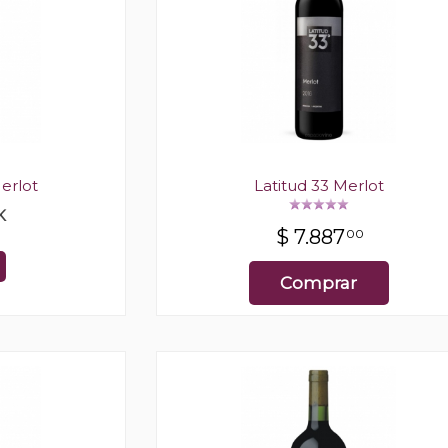
erlot
Latitud 33 Merlot
K
$
7.887
00
Comprar