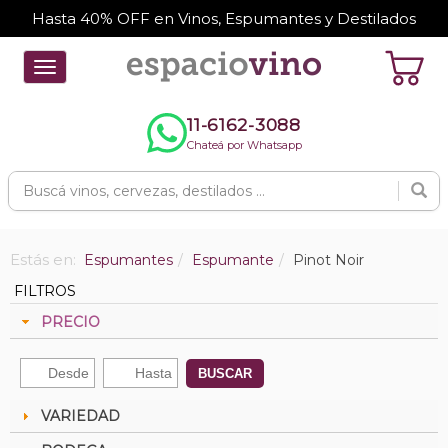
Hasta 40% OFF en Vinos, Espumantes y Destilados
Toggle
navigation
11-6162-3088
Chateá por Whatsapp
Estás en:
Espumantes
Espumante
Pinot Noir
FILTROS
PRECIO
BUSCAR
VARIEDAD