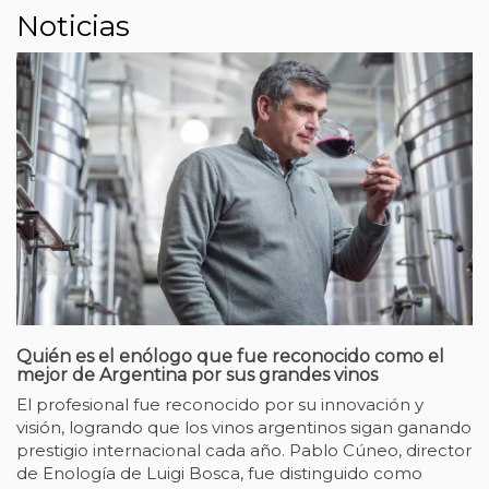
Noticias
Quién es el enólogo que fue reconocido como el
C
mejor de Argentina por sus grandes vinos
v
El profesional fue reconocido por su innovación y
L
visión, logrando que los vinos argentinos sigan ganando
c
ran
prestigio internacional cada año. Pablo Cúneo, director
i
de Enología de Luigi Bosca, fue distinguido como
i