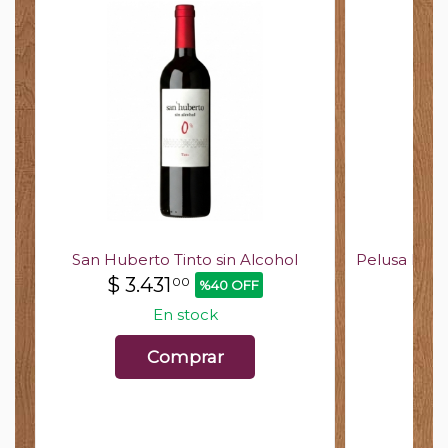
r
San Huberto Tinto sin Alcohol
Pelusa Mal
$
3.431
$
9
00
%40 OFF
En stock
Comprar