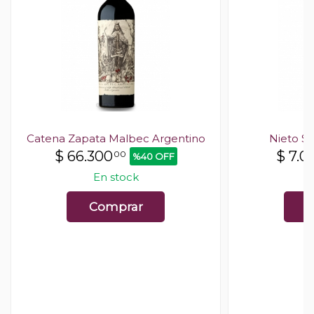
Catena Zapata Malbec Argentino
Nieto S
$
66.300
$
7.0
00
%40 OFF
En stock
Comprar
C