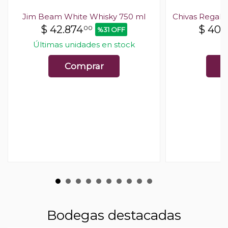
Jim Beam White Whisky 750 ml
Chivas Regal 
$
42.874
$
40.
00
%31 OFF
Últimas unidades en stock
Comprar
C
Bodegas destacadas