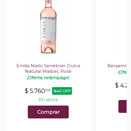
Emilia Nieto Senetiner Dulce
Benjamín 
Natural Malbec Rosé
¡Ofer
¡Oferta relámpago!
$
4.2
$
5.760
00
%40 OFF
En stock
C
Comprar